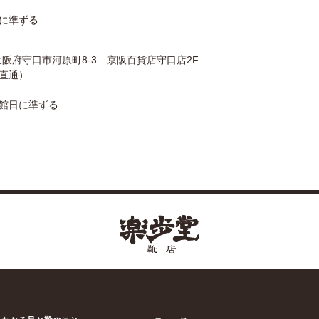
日に準ずる
 大阪府守口市河原町8-3 京阪百貨店守口店2F
2（直通）
休館日に準ずる