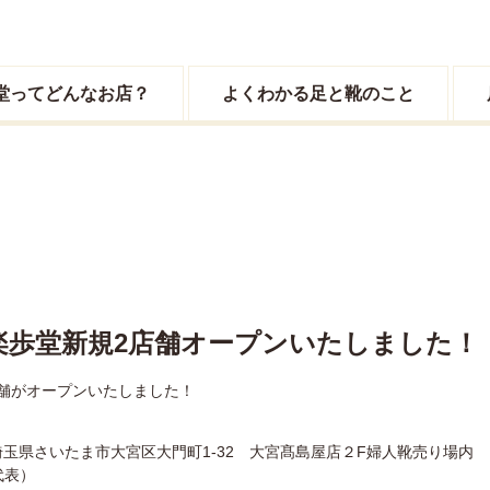
堂ってどんなお店？
よくわかる足と靴のこと
楽歩堂新規2店舗オープンいたしました！
2店舗がオープンいたしました！
1 埼玉県さいたま市大宮区大門町1-32 大宮髙島屋店２F婦人靴売り場内
（代表）