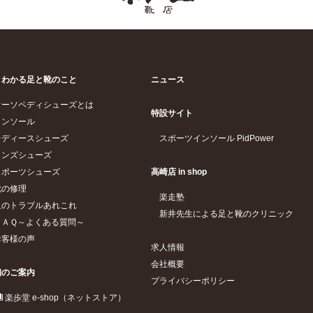
くわかる足と靴のこと
ニュース
オーソペディシューズとは
特設サイト
インソール
レディースシューズ
スポーツインソール PidPower
メンズシューズ
スポーツシューズ
高崎店 in shop
靴の修理
楽走塾
足のトラブルあれこれ
新井先生による足と靴のクリニック
ＦＡＱ～よくある質問～
お客様の声
求人情報
会社概要
舗のご案内
プライバシーポリシー
楽歩堂 e-shop（ネットストア）