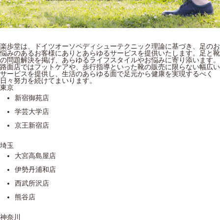
楽歩堂は、ドイツオーソペディシューテクニック理論に基づき、足のお
悩みのあるお客様にありとあらゆるサービスを提供いたします。足と靴
の問題解決を掲げ、あらゆるライフスタイルやお悩みに寄り添います。
路面店ではフットケアや、歩行指導といった靴の販売に限らない幅広い
サービスを提供し、生活のあらゆる面で足元から健康を実現するべく
日々努力を続けてまいります。
東京
新宿御苑店
学芸大学店
京王新宿店
埼玉
大宮高島屋店
伊勢丹浦和店
西武所沢店
熊谷店
神奈川