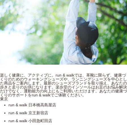
楽しく健康に、アクティブに。run & walkでは、革靴に限らず、健康づ
くりのためのウォーキングシューズや、ランニングシューズを中心とし
た商品をご案内します。最新のシューズブランドを取り揃え、あなたの
歩きと走りのお供になります。楽歩堂のインソールはお足のお悩み解決
だけでなく、運動能力の向上にもご利用いただけます。あなたの健康づ
くりのサポートをrun & walkでご体験ください。
東京
run & walk 日本橋高島屋店
run & walk 京王新宿店
run & walk 小田急町田店