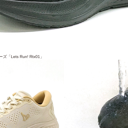
ets Run! Rtx01」