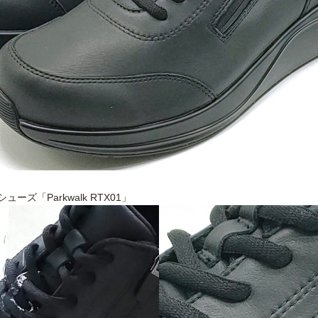
ズ「Parkwalk RTX01」