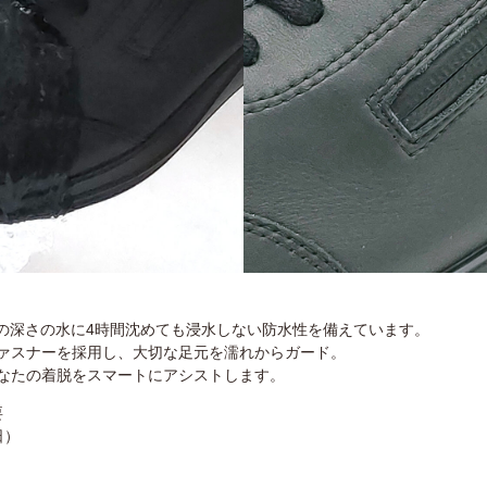
は、4cmの深さの水に4時間沈めても浸水しない防水性を備えています。
ァスナーを採用し、大切な足元を濡れからガード。
なたの着脱をスマートにアシストします。
要
日）